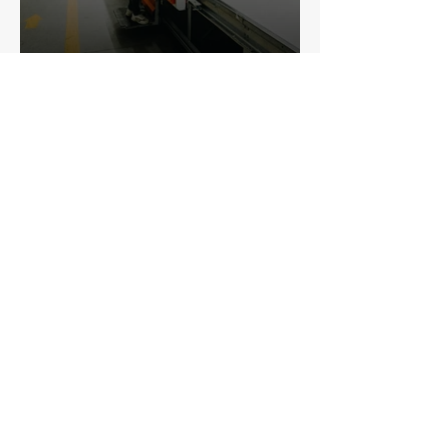
EGEM
Tekstil
Merkez
Bozburun Mah. İzmir Asfaltı, 7045. Sk. No:
28,
Merkezefendi / Denizli 20020
Sosyal Medya
+90 (258) 371 82 96
egemtekstil@egemtekstil.com